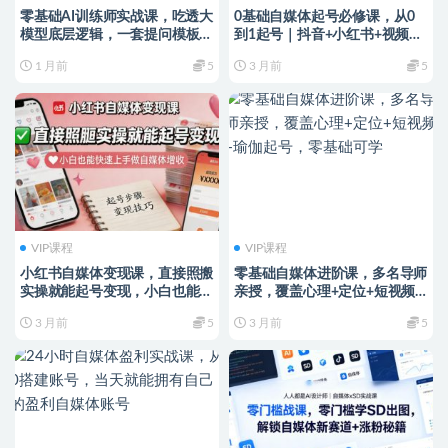
零基础AI训练师实战课，吃透大
0基础自媒体起号必修课，从0
模型底层逻辑，一套提问模板搞
到1起号｜抖音+小红书+视频号
定办公、商业、自媒体、设计、
全域运营变现课
1 月前
5
3 月前
5
生活全场景AI落地应用
VIP课程
VIP课程
小红书自媒体变现课，直接照搬
零基础自媒体进阶课，多名导师
实操就能起号变现，小白也能快
亲授，覆盖心理+定位+短视频
速上手做自媒体增收
+瑜伽起号，零基础可学
3 月前
5
3 月前
5