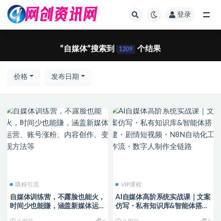
登录
全部
“自媒体”搜索到
个结果
1209
价格
发布日期
吸粉引流
VIP课程
自媒体训练营，不露脸也能火，
AI自媒体高阶系统实战课｜文案
时间少也能賺，涵盖新媒体运
仿写・私有知识库&智能体搭
营、账号涨粉、内容创作、变现
建・剧情短视频・N8N自动化