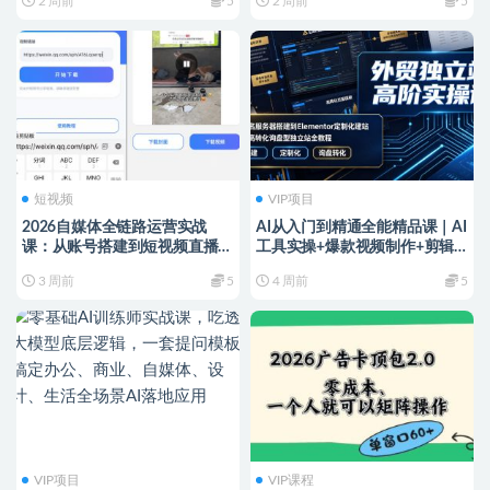
2 周前
5
2 周前
5
方法等
工作流・数字人制作全链路
短视频
VIP项目
2026自媒体全链路运营实战
AI从入门到精通全能精品课｜AI
课：从账号搭建到短视频直播变
工具实操+爆款视频制作+剪辑
现，打造你的抖音商业增长体系
特效+自媒体起号变现+职场高
3 周前
5
4 周前
5
效赋能全教程
VIP项目
VIP课程