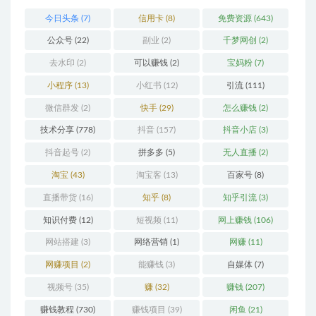
今日头条
(7)
信用卡
(8)
免费资源
(643)
公众号
(22)
副业
(2)
千梦网创
(2)
去水印
(2)
可以赚钱
(2)
宝妈粉
(7)
小程序
(13)
小红书
(12)
引流
(111)
微信群发
(2)
快手
(29)
怎么赚钱
(2)
技术分享
(778)
抖音
(157)
抖音小店
(3)
抖音起号
(2)
拼多多
(5)
无人直播
(2)
淘宝
(43)
淘宝客
(13)
百家号
(8)
直播带货
(16)
知乎
(8)
知乎引流
(3)
知识付费
(12)
短视频
(11)
网上赚钱
(106)
网站搭建
(3)
网络营销
(1)
网赚
(11)
网赚项目
(2)
能赚钱
(3)
自媒体
(7)
视频号
(35)
赚
(32)
赚钱
(207)
赚钱教程
(730)
赚钱项目
(39)
闲鱼
(21)