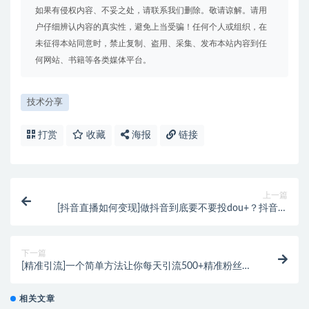
如果有侵权内容、不妥之处，请联系我们删除。敬请谅解。请用
户仔细辨认内容的真实性，避免上当受骗！任何个人或组织，在
未征得本站同意时，禁止复制、盗用、采集、发布本站内容到任
何网站、书籍等各类媒体平台。
技术分享
打赏
收藏
海报
链接
上一篇
[抖音直播如何变现]做抖音到底要不要投dou+？抖音直
播如何变现？
下一篇
[精准引流]一个简单方法让你每天引流500+精准粉丝，
日赚1000元不是梦
相关文章