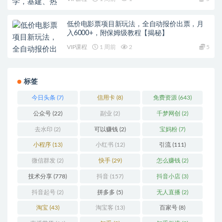
低价电影票项目新玩法，全自动报价出票，月
入6000+，附保姆级教程【揭秘】
VIP课程
1 周前
2
5
标签
今日头条
(7)
信用卡
(8)
免费资源
(643)
公众号
(22)
副业
(2)
千梦网创
(2)
去水印
(2)
可以赚钱
(2)
宝妈粉
(7)
小程序
(13)
小红书
(12)
引流
(111)
微信群发
(2)
快手
(29)
怎么赚钱
(2)
技术分享
(778)
抖音
(157)
抖音小店
(3)
抖音起号
(2)
拼多多
(5)
无人直播
(2)
淘宝
(43)
淘宝客
(13)
百家号
(8)