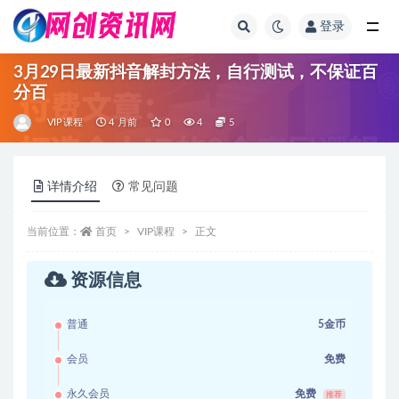
登录
全部
3月29日最新抖音解封方法，自行测试，不保证百
分百
VIP课程
4 月前
0
4
5
详情介绍
常见问题
当前位置：
首页
VIP课程
正文
资源信息
普通
5金币
会员
免费
永久会员
免费
推荐