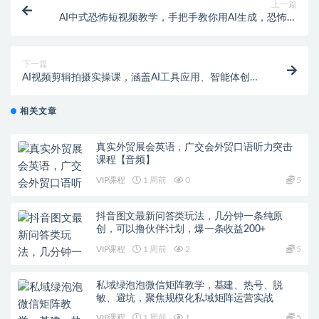
上一篇
AI中式恐怖短视频教学，手把手教你用AI生成，恐怖氛
围条条爆款涨粉嘎嘎的
下一篇
AI视频剪辑拍摄实操课，涵盖AI工具应用、智能体创
作、剪映剪辑、拍摄技巧、抖音运营等全链路技能
相关文章
真实外贸展会英语，广交会外贸口语听力突击
课程【音频】
VIP课程
1 周前
0
5
抖音图文最新问答类玩法，几分钟一条纯原
创，可以撸伙伴计划，爆一条收益200+
VIP课程
1 周前
2
5
私域绿泡泡微信矩阵教学，基建、热号、脱
敏、避坑，聚焦规模化私域矩阵运营实战
VIP课程
1 周前
1
5