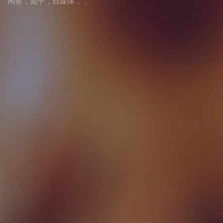
闲鱼
，
知乎
，
自媒体
，
，