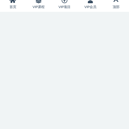
首页
VIP课程
VIP项目
VIP会员
顶部
加入本站会员，开启尊贵特权之体验
本站资源支持会员下载专享，普通注册会员只能原价购买资源或者
限制免费下载次数，付费会员所有资源可无限下载。并可享受资源
折扣或者免费下载。
VIP年会员
99金币
会员时长：365天
每日100个免费下载次数
享受资源专属折扣
下载速度500KB/秒
前往开通