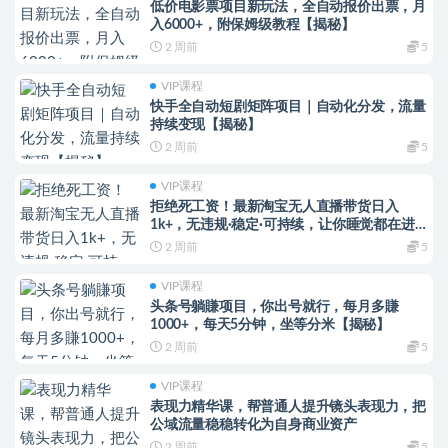
低价电影票项目新玩法，全自动报价出票，月
入6000+，附保姆级教程【揭秘】
2 周前
5
VIP课程
快手全自动短剧矩阵项目｜自动化分发，流量
持续变现【揭秘】
2 周前
5
VIP课程
拒绝死工资！最新淘宝无人直播带货日入
1k+，无违规·稳定·可持续，让你睡觉都在进
账【揭秘】
2 周前
5
VIP课程
头条号躺賺项目，你出号就行，每月多賺
1000+，每天5分钟，坐等分米【揭秘】
2 周前
5
VIP课程
表现力精华课，帮普通人提升镜头表现力，把
公域流量稳稳转化为自身商业资产
2 周前
5