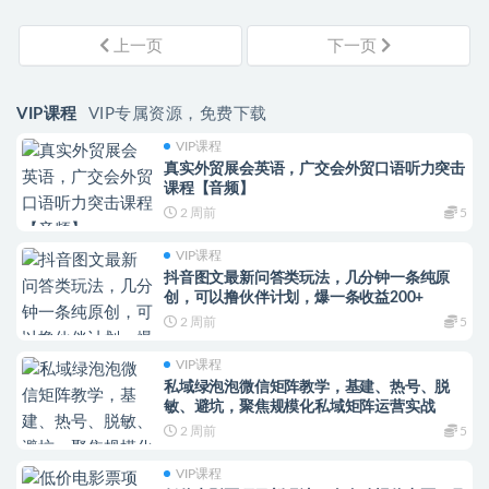
上一页
下一页
VIP课程
VIP专属资源，免费下载
VIP课程
真实外贸展会英语，广交会外贸口语听力突击
课程【音频】
2 周前
5
VIP课程
抖音图文最新问答类玩法，几分钟一条纯原
创，可以撸伙伴计划，爆一条收益200+
2 周前
5
VIP课程
私域绿泡泡微信矩阵教学，基建、热号、脱
敏、避坑，聚焦规模化私域矩阵运营实战
2 周前
5
VIP课程