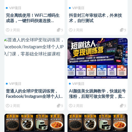
VIP项目
VIP项目
完全离线使用！WiFi二维码生
抖音封三年审核话术，外来技
成器，一键扫码快速连接
术，自行测试
WiFi，支持自定义风格导出
2 周前
5
2 周前
5
WiFi二维码生成器
VIP项目
VIP项目
普通人的全球IP变现训练营，
AI颜值美女跳舞教学，快速起号
Facebook/Instagram全球个人IP
涨粉，后期可做女装带货，卖
入门课，零基础全球社媒课程
号，接商单，收徒等
2 周前
5
2 周前
5