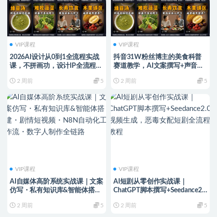
VIP课程
VIP课程
2026AI设计从0到1全流程实战
抖音31W粉丝博主的美食科普
课，不拼画功，设计IP全流程，
赛道教学，AI文案撰写+声音克
真正实现用AI把创意稳定转化为
隆配音+剪辑实操，解锁精选独
2 周前
5
2 周前
5
商业化设计成果
家收益
VIP课程
VIP课程
AI自媒体高阶系统实战课｜文案
AI短剧从零创作实战课｜
仿写・私有知识库&智能体搭
ChatGPT脚本撰写+Seedance2.0
建・剧情短视频・N8N自动化
视频生成，恶毒女配短剧全流程
2 周前
5
2 周前
5
工作流・数字人制作全链路
教程