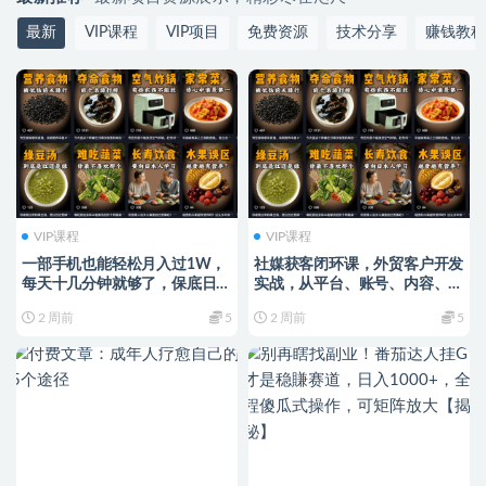
最新
VIP课程
VIP项目
免费资源
技术分享
赚钱教程
VIP课程
VIP课程
一部手机也能轻松月入过1W，
社媒获客闭环课，外贸客户开发
每天十几分钟就够了，保底日入
实战，从平台、账号、内容、投
500+，副业必做【揭秘】
流到询盘成交，全链路实战落地
2 周前
5
2 周前
5