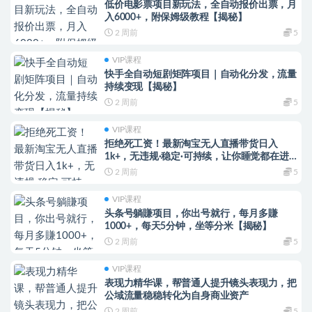
低价电影票项目新玩法，全自动报价出票，月
入6000+，附保姆级教程【揭秘】
2 周前
5
VIP课程
快手全自动短剧矩阵项目｜自动化分发，流量
持续变现【揭秘】
2 周前
5
VIP课程
拒绝死工资！最新淘宝无人直播带货日入
1k+，无违规·稳定·可持续，让你睡觉都在进
账【揭秘】
2 周前
5
VIP课程
头条号躺賺项目，你出号就行，每月多賺
1000+，每天5分钟，坐等分米【揭秘】
2 周前
5
VIP课程
表现力精华课，帮普通人提升镜头表现力，把
公域流量稳稳转化为自身商业资产
2 周前
5