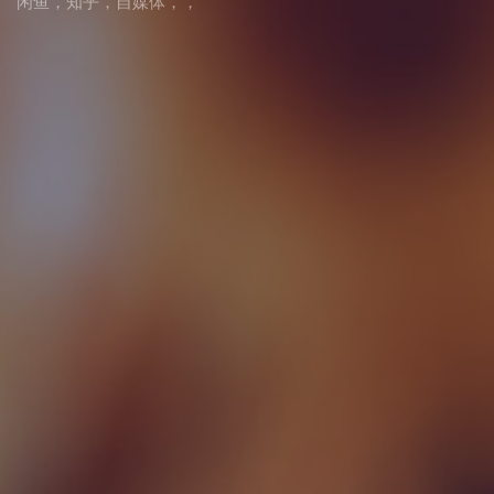
闲鱼
，
知乎
，
自媒体
，
，