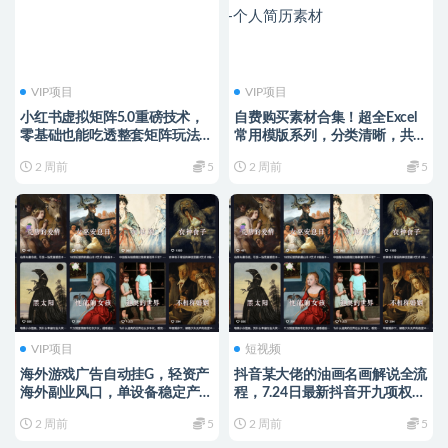
VIP项目
VIP项目
小红书虚拟矩阵5.0重磅技术，
自费购买素材合集！超全Excel
零基础也能吃透整套矩阵玩法，
常用模版系列，分类清晰，共
工作室可批量放大变现
9000+套excel模型合集+个人简
2 周前
5
2 周前
5
历素材
VIP项目
短视频
海外游戏广告自动挂G，轻资产
抖音某大佬的油画名画解说全流
海外副业风口，单设备稳定产出
程，7.24日最新抖音开九项权益
500+【揭秘】
教学，小众精选赛道，百分百精
2 周前
5
2 周前
5
选！