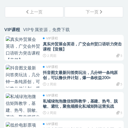
上一页
下一页
VIP课程
VIP专属资源，免费下载
VIP课程
真实外贸展会英语，广交会外贸口语听力突击
课程【音频】
2 周前
5
VIP课程
抖音图文最新问答类玩法，几分钟一条纯原
创，可以撸伙伴计划，爆一条收益200+
2 周前
5
VIP课程
私域绿泡泡微信矩阵教学，基建、热号、脱
敏、避坑，聚焦规模化私域矩阵运营实战
2 周前
5
VIP课程