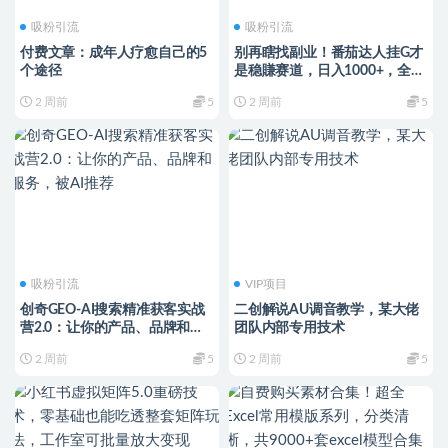
吸粉引流
吸粉引流
付费文章：成年人疗愈自己的5
别再瞎找副业！番茄达人挂G才
个途径
是稳賺赛道，日入1000+，全程
傻瓜式操作，可矩阵放大【揭
2 周前
5
2 周前
5
秘】
吸粉引流
VIP项目
创奇GEO-AI搜索精准获客实战
二创解说AU调音教学，某大佬
营2.0：让你的产品、品牌和服
团队内部专用技术
务，被AI推荐
2 周前
5
2 周前
5