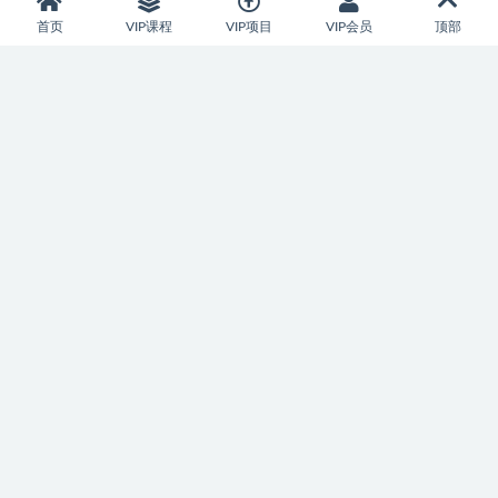
首页
VIP课程
VIP项目
VIP会员
顶部
加入本站会员，开启尊贵特权之体验
本站资源支持会员下载专享，普通注册会员只能原价购买资源或者
限制免费下载次数，付费会员所有资源可无限下载。并可享受资源
折扣或者免费下载。
VIP年会员
99金币
会员时长：365天
每日100个免费下载次数
享受资源专属折扣
下载速度500KB/秒
前往开通